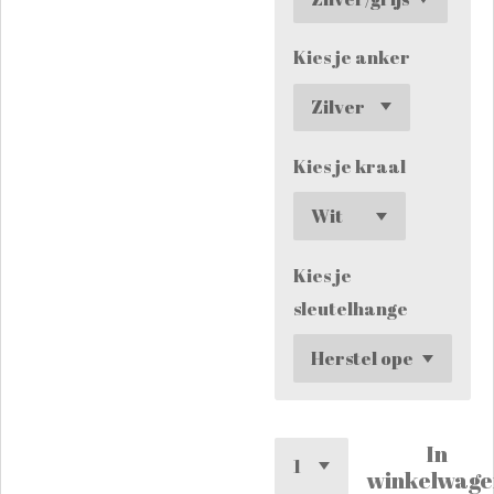
Kies je anker
Kies je kraal
Kies je
sleutelhange
In
winkelwage