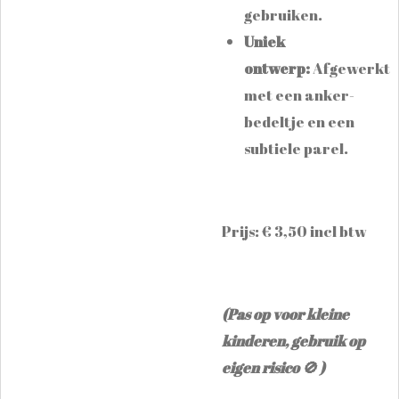
gebruiken.
Uniek
ontwerp:
Afgewerkt
met een anker-
bedeltje en een
subtiele parel.
Prijs: € 3,50 incl btw
(Pas op voor kleine
kinderen, gebruik op
eigen risico 🚫 )