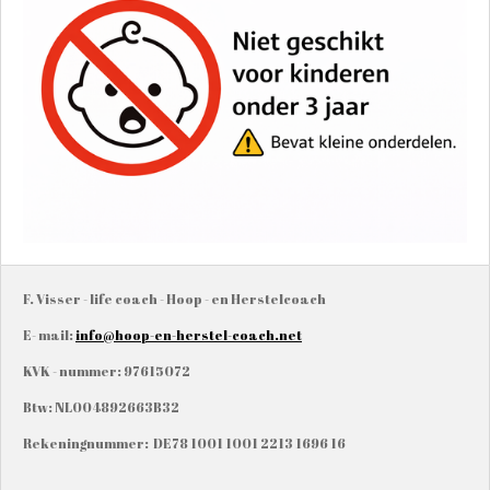
F. Visser - life coach - Hoop - en Herstelcoach
E- mail:
info@hoop-en-herstel-coach.net
KVK - nummer: 97615072
Btw: NL004892663B32
Rekeningnummer: DE78 1001 1001 2213 1696 16