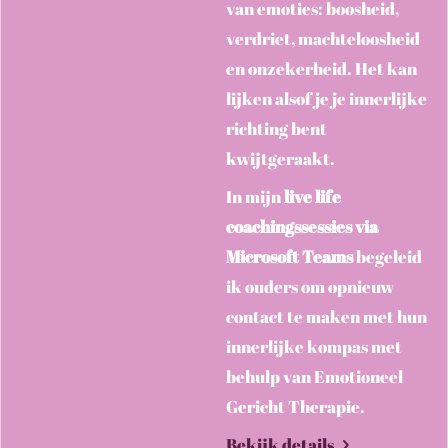
van emoties: boosheid,
verdriet, machteloosheid
en onzekerheid. Het kan
lijken alsof je je innerlijke
richting bent
kwijtgeraakt.
In mijn
live life
coachingssessies via
Microsoft Teams
begeleid
ik ouders om opnieuw
contact te maken met hun
innerlijke kompas met
behulp van Emotioneel
Gericht Therapie.
Bekijk details