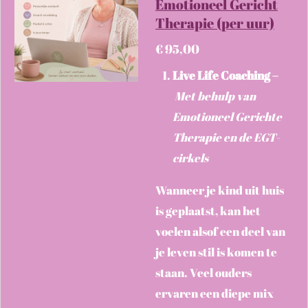
Emotioneel Gericht
Therapie (per uur)
€ 95,00
Live Life Coaching –
Met behulp van
Emotioneel Gerichte
Therapie en de EGT-
cirkels
Wanneer je kind uit huis
is geplaatst, kan het
voelen alsof een deel van
je leven stil is komen te
staan. Veel ouders
ervaren een diepe mix