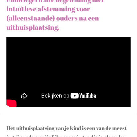
intuïtieve afstemming voor
(alleenstaande) ouders na een
uithuisplaatsing.
Het uithuisplaatsing van je kind is een van de meest