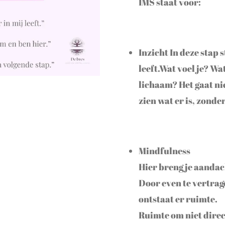
IMS staat voor:
Inzicht In deze stap st
leeft.Wat voel je? Wa
lichaam? Het gaat ni
zien wat er is, zonde
Mindfulness
Hier breng je aandac
Door even te vertrag
ontstaat er ruimte.
Ruimte om niet direc