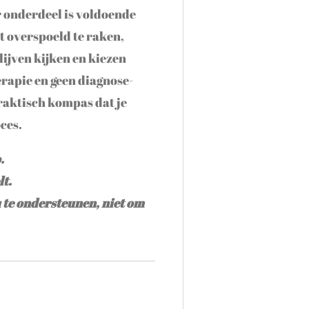
r onderdeel is voldoende
et overspoeld te raken,
lijven kijken en kiezen
erapie en geen diagnose-
raktisch kompas dat je
ces.
.
lt.
u te ondersteunen, niet om