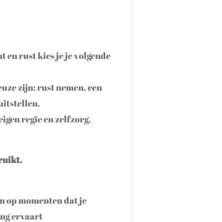
t en rust kies je je volgende
euze zijn: rust nemen, een
uitstellen.
eigen regie en zelfzorg.
ruikt.
len op momenten dat je
ing ervaart