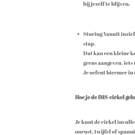
bij jezelf te blijven.
Sturing Vanuit inzich
stap.
Dat kan een kleine k
grens aangeven, iets 
Je oefent hiermee in 
Hoe je de IMS-cirkel geb
Je kunt de cirkel invul
onrust, twijfel of spann