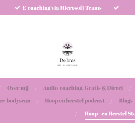
E-coaching via Microsoft Teams
Over mij
Audio-coaching. Gratis & Direct
ter-bodyscan
Hoop en herstel podcast
Blogs
Hoop - en Herstel St