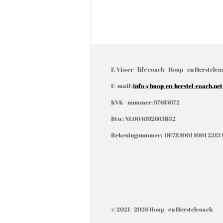
F. Visser - life coach - Hoop - en Herstelc
E- mail:
info@hoop-en-herstel-coach.net
KVK - nummer: 97615072
Btw: NL004892663B32
Rekeningnummer: DE78 1001 1001 2213 
© 2021 - 2026 Hoop - en Herstelcoach