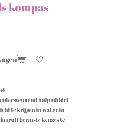
als kompas
wagen
kel
n ondersteunend hulpmiddel
cht te krijgen in wat er in
 daaruit bewuste keuzes te