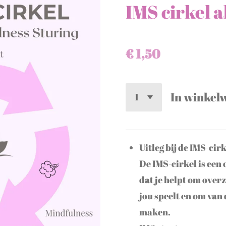
IMS cirkel 
€ 1,50
In winkel
Uitleg bij de IMS-cir
De IMS-cirkel is ee
dat je helpt om overzi
jou speelt en om van
maken.