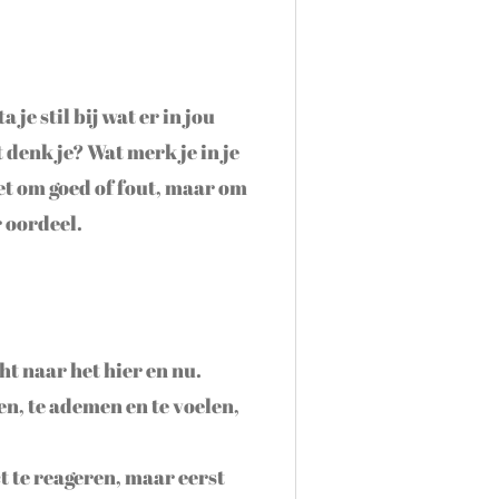
a je stil bij wat er in jou
t denk je? Wat merk je in je
et om goed of fout, maar om
r oordeel.
ht naar het hier en nu.
en, te ademen en te voelen,
t te reageren, maar eerst