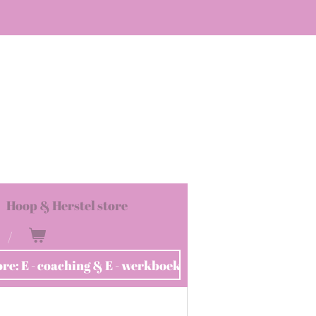
Hoop & Herstel store
ore: E - coaching & E - werkboek