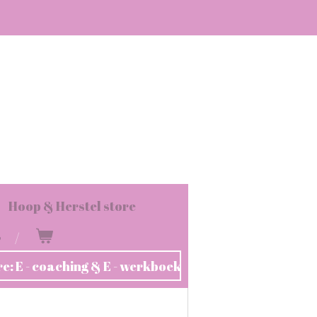
Hoop & Herstel store
s
re: E - coaching & E - werkboek