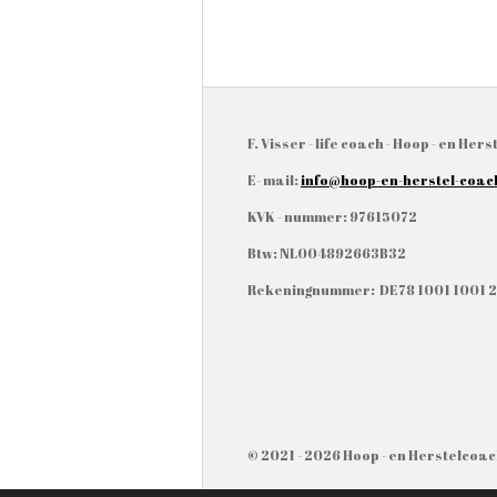
F. Visser - life coach - Hoop - en He
E- mail:
info@hoop-en-herstel-coac
KVK - nummer: 97615072
Btw: NL004892663B32
Rekeningnummer: DE78 1001 1001 2
© 2021 - 2026 Hoop - en Herstelcoa