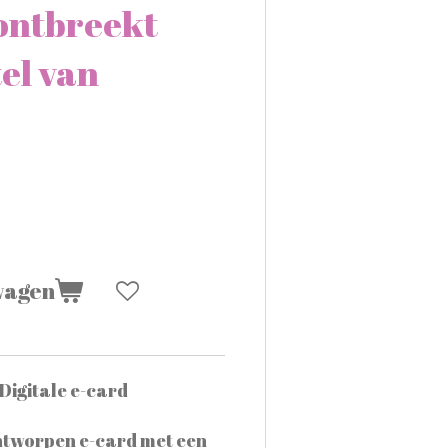
ontbreekt
el van
wagen
Digitale e-card
ontworpen e-card met een