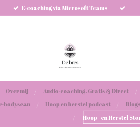
E-coaching via Microsoft Teams
Over mij
Audio-coaching. Gratis & Direct
er-bodyscan
Hoop en herstel podcast
Blog
Hoop - en Herstel Sto