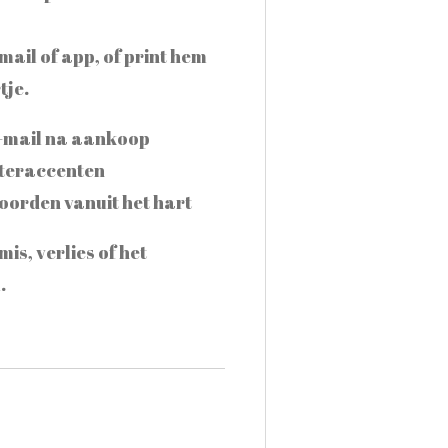
mail of app, of print hem
tje.
 e-mail na aankoop
itteraccenten
oorden vanuit het hart
mis, verlies of het
.