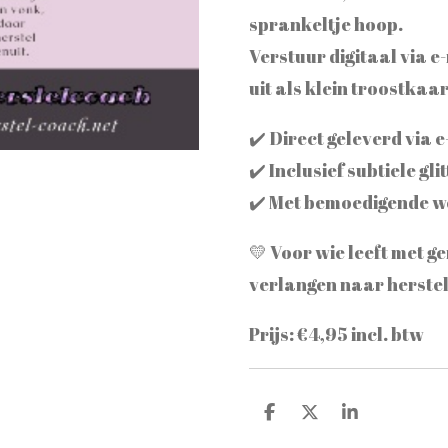
sprankeltje hoop.
Verstuur digitaal via e-
uit als klein troostkaar
✔️ Direct geleverd via
✔️ Inclusief subtiele gl
✔️ Met bemoedigende w
💛 Voor wie leeft met ge
verlangen naar herstel
Prijs: €4,95 incl. btw
D
D
S
e
e
h