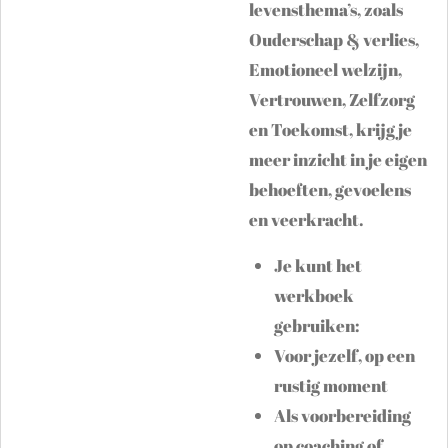
levensthema’s, zoals
Ouderschap & verlies,
Emotioneel welzijn,
Vertrouwen, Zelfzorg
en Toekomst, krijg je
meer inzicht in je eigen
behoeften, gevoelens
en veerkracht.
Je kunt het
werkboek
gebruiken:
Voor jezelf, op een
rustig moment
Als voorbereiding
op coaching of