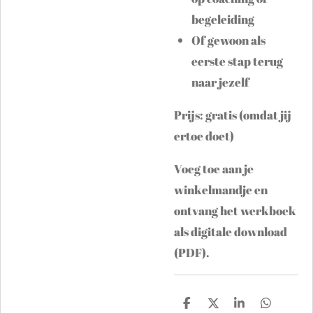
begeleiding
Of gewoon als
eerste stap terug
naar jezelf
Prijs: gratis (omdat jij
ertoe doet)
Voeg toe aan je
winkelmandje en
ontvang het werkboek
als digitale download
(PDF).
D
D
S
D