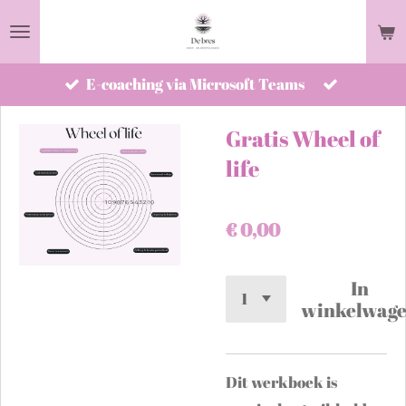
Ga
direct
naar
E-coaching via Microsoft Teams
de
hoofdinhoud
Gratis Wheel of
life
€ 0,00
In
winkelwag
Dit werkboek is