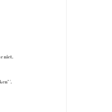
e niet.
en” '.