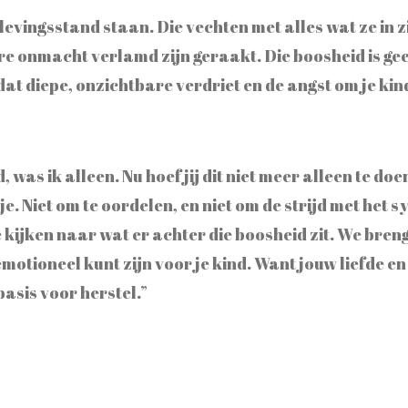
erlevingsstand staan. Die vechten met alles wat ze in 
e onmacht verlamd zijn geraakt. Die boosheid is geen
t diepe, onzichtbare verdriet en de angst om je kind
 was ik alleen. Nu hoef jij dit niet meer alleen te doe
je. Niet om te oordelen, en niet om de strijd met het 
ijken naar wat er achter die boosheid zit. We brenge
emotioneel kunt zijn voor je kind. Want jouw liefde e
basis voor herstel.”