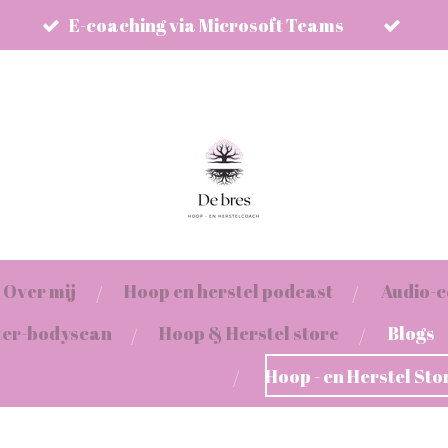
E-coaching via Microsoft Teams
Over mij
Hoop en herstel podcast
Audio-c
ter-bodyscan
Hoop & Herstel store
Blogs
Hoop - en Herstel Sto