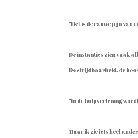
“Het is de rauwe pijn van 
De instanties zien vaak al
De strijdbaarheid, de boosh
“In de hulpverlening wordt 
Maar ik zie iets heel ander