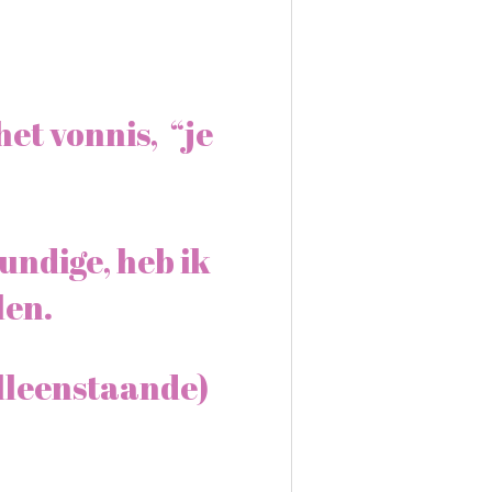
het vonnis, “je
undige, heb ik
len.
(alleenstaande)