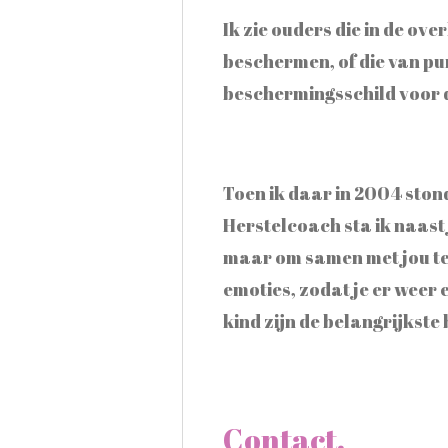
Ik zie ouders die in de ov
beschermen, of die van pur
beschermingsschild voor da
Toen ik daar in 2004 stond,
Herstelcoach sta ik naast 
maar om samen met jou te k
emoties, zodat je er weer 
kind zijn de belangrijkste 
Contact.