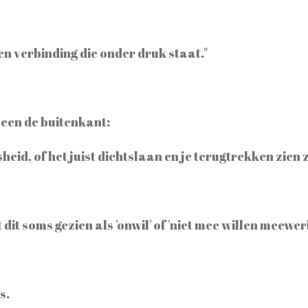
een verbinding die onder druk staat."
leen de buitenkant:
eid, of het juist dichtslaan en je terugtrekken zien z
dit soms gezien als 'onwil' of 'niet mee willen meewerk
s.