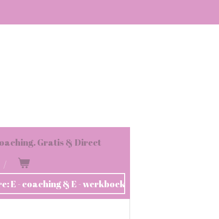
oaching. Gratis & Direct
re: E - coaching & E - werkboek