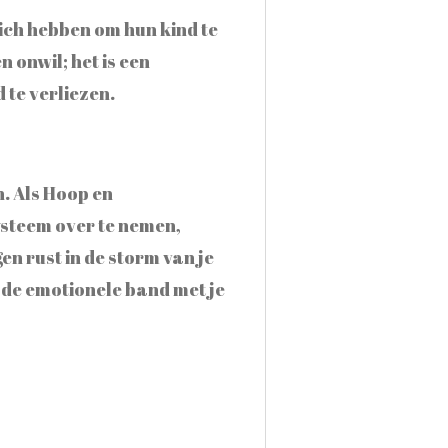
zich hebben om hun kind te
 onwil; het is een
 te verliezen.
n. Als Hoop en
systeem over te nemen,
n rust in de storm van je
n de emotionele band met je