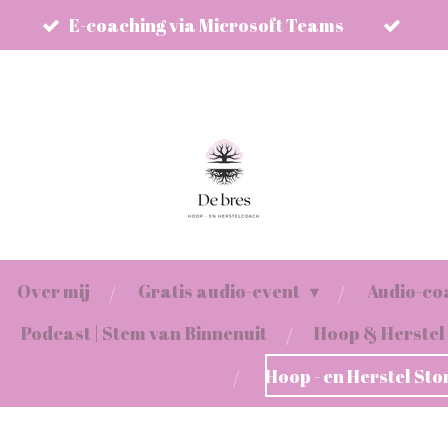
E-coaching via Microsoft Teams
Over mij
Gratis audio-event
Audio-coa
Podcast | Stem van Binnenuit
Hoop & Herstel
Hoop - en Herstel Sto