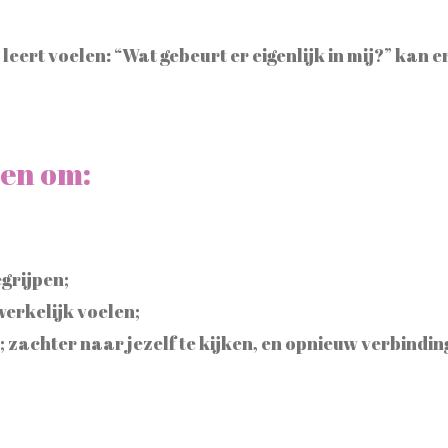
eert voelen: “Wat gebeurt er eigenlijk in mij?” kan 
ten om:
egrijpen;
 werkelijk voelen;
 zachter naar jezelf te kijken, en opnieuw verbindin