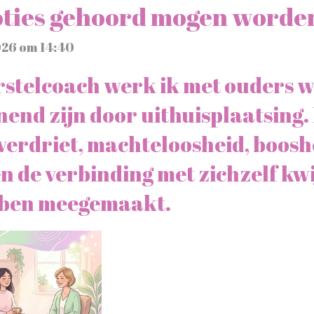
ties gehoord mogen worde
026 om 14:40
rstelcoach werk ik met ouders
end zijn door uithuisplaatsing.
 verdriet, machteloosheid, boosh
n de verbinding met zichzelf kw
ebben meegemaakt.