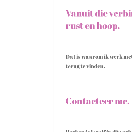
Vanuit die verb
rust en hoop.
Dat is waarom ik werk met
terug te vinden.
Contacteer me.
Herken je jezelf in dit ve