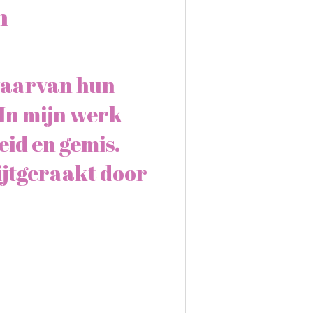
n
 waarvan hun
 In mijn werk
eid en gemis.
ijtgeraakt door