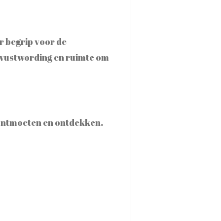
r begrip voor de
bewustwording en ruimte om
 ontmoeten en ontdekken.