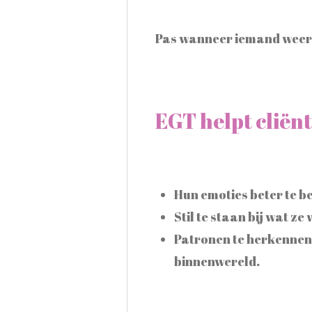
Pas wanneer iemand weer l
EGT helpt cliën
Hun emoties beter te b
Stil te staan bij wat ze
Patronen te herkennen;
binnenwereld.