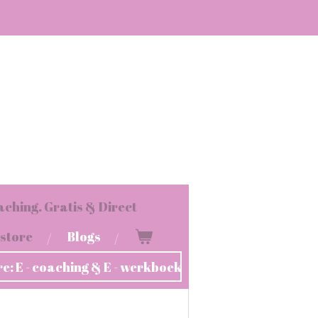
ching. Gratis & Direct
 store
Blogs
re: E - coaching & E - werkboek