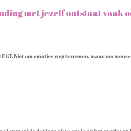
inding met jezelf ontstaat vaak 
 EGT. Niet om emoties weg te nemen, maar om mensen
rhaal en merk je dat je vaak vooral aan het overleven 