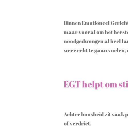
Binnen Emotioneel Gerichte
maar vooral om het herste
noodgedwongen al heel lan
weer echt te gaan voelen, 
EGT helpt om sti
Achter boosheid zit vaak p
of verdriet.