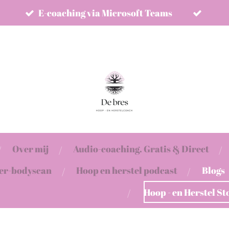
E-coaching via Microsoft Teams
Over mij
Audio-coaching. Gratis & Direct
ter-bodyscan
Hoop en herstel podcast
Blogs
Hoop - en Herstel St