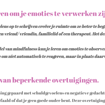
en om je emoties te verwerken zi
lens op te schrijven creëer je ruimte om ze beter te be
en vriend/ vriendin, familielid of een therapeut. Het de
l van mindfulness kun je leren om emoties te observe
je om niet automatisch te reageren, maar in plaats daa
van beperkende overtuigingen.
ing gepaard met schuldgevoelens en negatieve gedachte
efaald of dat je geen goede ouder bent. Deze overtuigin