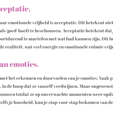
ceptatie.
ar emotionele vrijheid is acceptatie. Dit betekent niet d
 als 'goed' hoeft te beschouwen. Acceptatie betekent dat 
 voortdurend te martelen met wat had kunnen zijn. Dit h
de realiteit, wat veel energie en emotionele ruimte vri
an emoties.
 met het erkennen en doorvoelen van je emoties. Vaak
 in de hoop dat ze vanzelf verdwijnen. Maar ongewenst
opbouwen totdat ze op onverwachte momenten weer opdu
 zelfs je boosheid, kun je stap voor stap loskomen van d