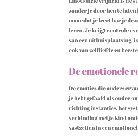
Emotionele vrijheid is de st
zonder je door hen te laten
maar dat je leert hoe je de
leven. Je krijgt controle ove
van een uithuisplaatsing, 
ook van zelfliefde en herste
De emotionele ro
De emoties die ouders ervar
je hebt gefaald als ouder o
richting instanties, het sy
verbinding met je kind ond
vastzetten in een emotionel