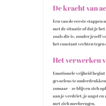
De kracht van ac
Een van de eerste stappen na
met de situatie of dat je het
zoals die is, zonder jezelf
het constant vechten tegen 
Het verwerken v
Emotionele vrijheid begint
gevoelens te onderdrukken,
zomaar – ze blijven zich 
aan je verdriet, je angst en
met zich meebrengen.