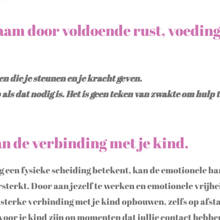
haam door voldoende rust, voedin
n die je steunen en je kracht geven.
als dat nodig is. Het is geen teken van zwakte om hulp te
an de verbinding met je kind.
 een fysieke scheiding betekent, kan de emotionele ba
sterkt. Door aan jezelf te werken en emotionele vrijhei
 sterke verbinding met je kind opbouwen, zelfs op afstan
voor je kind zijn op momenten dat jullie contact hebbe