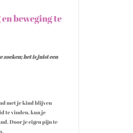
g en beweging te
 zoeken; het is juist een
nd met je kind blijven
d te vinden, kun je
d. Door je eigen pijn te
n.