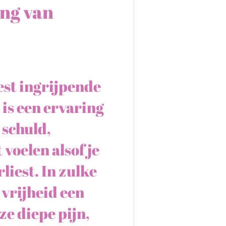
ing van
est ingrijpende
is een ervaring
 schuld,
voelen alsof je
rliest. In zulke
 vrijheid een
e diepe pijn,