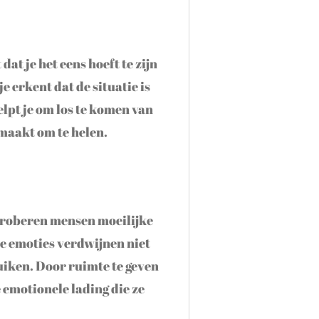
at je het eens hoeft te zijn
je erkent dat de situatie is
elpt je om los te komen van
jmaakt om te helen.
 proberen mensen moeilijke
e emoties verdwijnen niet
iken. Door ruimte te geven
e emotionele lading die ze