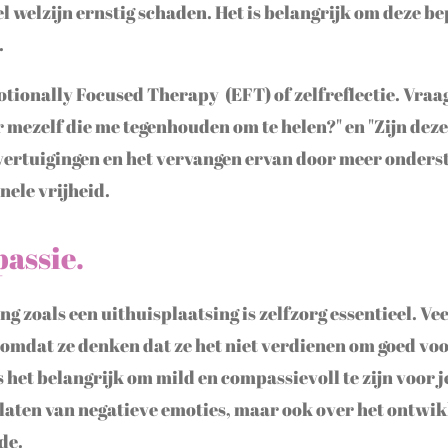
l welzijn ernstig schaden. Het is belangrijk om deze b
.
ionally Focused Therapy (EFT) of zelfreflectie. Vraag 
r mezelf die me tegenhouden om te helen?" en "Zijn dez
vertuigingen en het vervangen ervan door meer onders
nele vrijheid.
assie.
g zoals een uithuisplaatsing is zelfzorg essentieel. Ve
, omdat ze denken dat ze het niet verdienen om goed voo
 is het belangrijk om mild en compassievoll te zijn voor 
oslaten van negatieve emoties, maar ook over het ontwik
de.