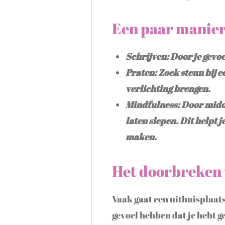
Een paar manier
Schrijven: Door je gevoe
Praten: Zoek steun bij e
verlichting brengen.
Mindfulness: Door midde
laten slepen. Dit helpt 
maken.
Het doorbreken 
Vaak gaat een uithuisplaats
gevoel hebben dat je hebt g