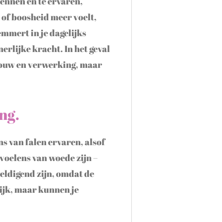
kennen en te ervaren,
t of boosheid meer voelt,
emmert in je dagelijks
nerlijke kracht. In het geval
 rouw en verwerking, maar
ng.
ns van falen ervaren, alsof
evoelens van woede zijn –
weldigend zijn, omdat de
ijk, maar kunnen je