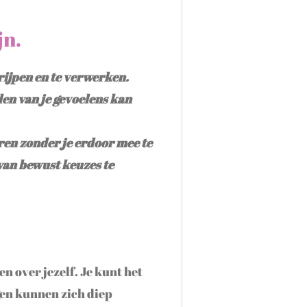
jn.
grijpen en te verwerken.
len van je gevoelens kan
ren zonder je erdoor mee te
rvan bewust keuzes te
n over jezelf. Je kunt het
gen kunnen zich diep