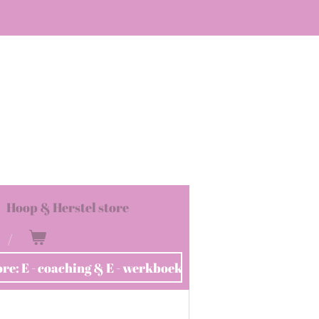
Hoop & Herstel store
ore: E - coaching & E - werkboek