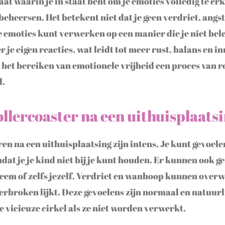
aat waarin je in staat bent om je emoties volledig te er
 beheersen. Het betekent niet dat je geen verdriet, angs
ze emoties kunt verwerken op een manier die je niet bel
r je eigen reacties, wat leidt tot meer rust, balans en in
is het bereiken van emotionele vrijheid een proces van
l.
llercoaster na een uithuisplaatsi
en na een uithuisplaatsing zijn intens. Je kunt gevoele
mdat je je kind niet bij je kunt houden. Er kunnen ook g
steem of zelfs jezelf. Verdriet en wanhoop kunnen over
erbroken lijkt. Deze gevoelens zijn normaal en natuurl
e vicieuze cirkel als ze niet worden verwerkt.