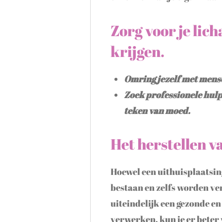
Zorg voor je lic
krijgen.
Omring jezelf met mense
Zoek professionele hulp 
teken van moed.
Het herstellen v
Hoewel een uithuisplaatsing
bestaan en zelfs worden ver
uiteindelijk een gezonde en
verwerken, kun je er beter 